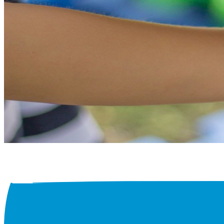
YCHISCH
kranke und
n
Veranstaltungen
SORGUNG
ingen "Alte