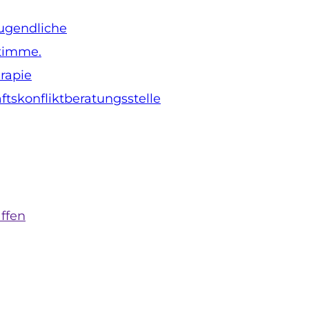
Jugendliche
Stimme.
rapie
skonfliktberatungsstelle
affen