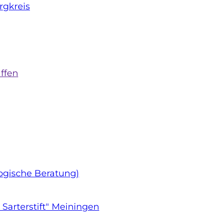
rgkreis
affen
ogische Beratung)
arterstift" Meiningen