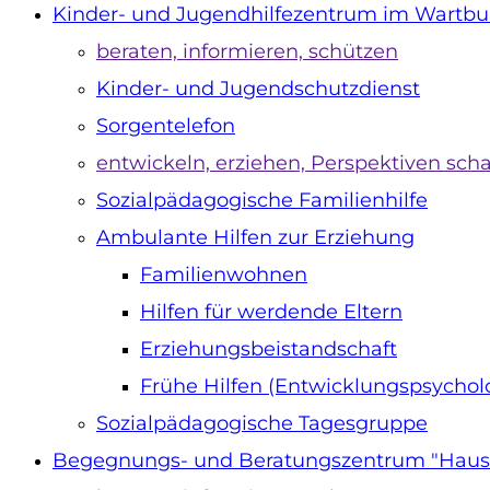
 und
Kinder- und Jugendhilfezentrum im Wartbu
ante
beraten, informieren, schützen
h kranke
hisch kranke
e
(SAPV)
s
rte
Kinder- und Jugendschutzdienst
 und
r
Sorgentelefon
und
 und
chaft
ung im
 und
entwickeln, erziehen, Perspektiven sch
tkranke
Sozialpädagogische Familienhilfe
,
Ambulante Hilfen zur Erziehung
n
 Wohnen
f
Familienwohnen
&
Hilfen für werdende Eltern
Erziehungsbeistandschaft
s
schaft
Frühe Hilfen (Entwicklungspsychol
eizeit
Sozialpädagogische Tagesgruppe
ung im
en
ologische
Begegnungs- und Beratungszentrum "Haus S
us