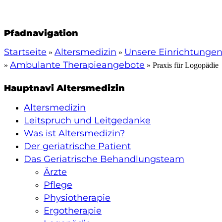
en
Pfadnavigation
Startseite
Altersmedizin
Unsere Einrichtunge
Ambulante Therapieangebote
Praxis für Logopädie
Hauptnavi Altersmedizin
it
nd
liktberatungsstelle
Altersmedizin
Leitspruch und Leitgedanke
Was ist Altersmedizin?
Der geriatrische Patient
Das Geriatrische Behandlungsteam
haft
Ärzte
Pflege
Physiotherapie
Ergotherapie