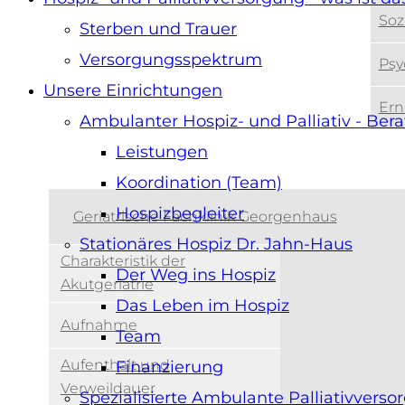
Soz
Sterben und Trauer
Versorgungsspektrum
Psy
Unsere Einrichtungen
Ern
Ambulanter Hospiz- und Palliativ - Ber
Leistungen
Unsere Einrichtungen
Koordination (Team)
Hospizbegleiter
Geriatrische Fachklinik Georgenhaus
Stationäres Hospiz Dr. Jahn-Haus
Charakteristik der
Der Weg ins Hospiz
Akutgeriatrie
Das Leben im Hospiz
Aufnahme
Team
Aufenthalt und
Finanzierung
Verweildauer
Spezialisierte Ambulante Palliativvers