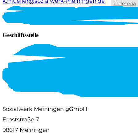
k.mueller@sozialwerk-meiningen.de
Cafeteria
Anfahrt und Kontakt
Geschäftsstelle
Downloads und Links
Feedback Anregungen und Beschwerden
Hilfen für psychisch kranke und
suchtkranke Menschen
Hilfen für psychisch kranke und suchtkranke
Sozialwerk Meiningen gGmbH
Menschen
Ernststraße 7
98617 Meiningen
Leitspruch und Leitgedanke