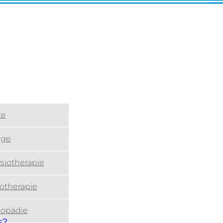
te
ege
siotherapie
otherapie
opädie
s?