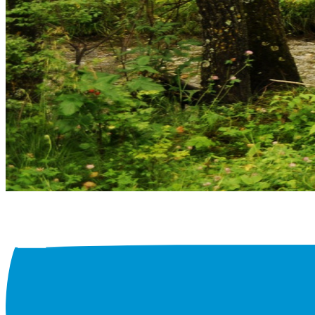
Aktuelles
Organisation
Management
Beauftragte
Aufsichtsrat
Karriere
Feedback Anregung
Altersmedizin
Altersmedizin