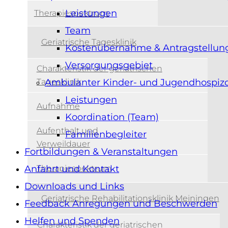
Leistungen
Therapiespektrum
Team
Geriatrische Tagesklinik
Kostenübernahme & Antragstellun
Versorgungsgebiet
Charakteristik der geriatrischen
Tagesklinik
Ambulanter Kinder- und Jugendhospizd
Leistungen
Aufnahme
Koordination (Team)
Aufenthalt und
Familienbegleiter
Verweildauer
Fortbildungen & Veranstaltungen
Therapiespektrum
Anfahrt und Kontakt
Downloads und Links
Geriatrische Rehabilitationsklinik Meiningen
Feedback Anregungen und Beschwerden
Helfen und Spenden
Charakteristik der geriatrischen