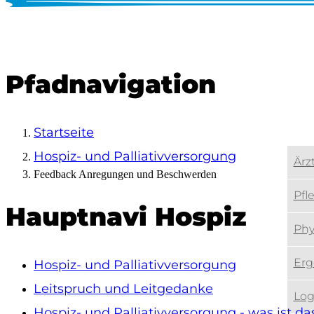
Leitspruch und Leitgedanke
Was ist Altersmedizin?
Pfadnavigation
Der geriatrische Patient
Startseite
Hospiz- und Palliativversorgung
Ärz
Feedback Anregungen und Beschwerden
Pfl
Hauptnavi Hospiz
Phy
Erg
Hospiz- und Palliativversorgung
Das Geriatrische Behandlungsteam
Leitspruch und Leitgedanke
Log
Hospiz- und Palliativversorgung - was ist da