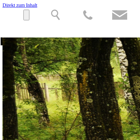
Direkt zum Inhalt
Hauptnavigation
Startseite
Sozialwerk Meiningen
Sozialwerk Meiningen
gGmbH
Leitbild