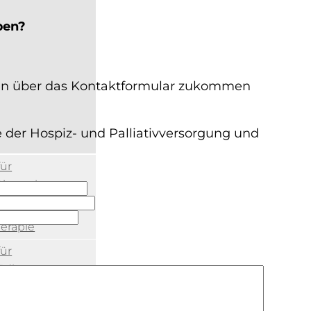
ben?
egen über das Kontaktformular zukommen
 der Hospiz- und Palliativversorgung und
für
therapie
für
erapie
für
ädie