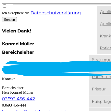
Qualit
Datenschutzerklärung
Ich akzeptiere die
.
Quali
Qualität, Sicherheit & Zufriedenheit
Vielen Dank!
Kran
Konrad Müller
Patie
Bereichsleiter
Seelsorge
Besuchsd
Patiente
Kontakt
Angebote für unsere Patienten
Bereichsleiter
Friseur
Herr Konrad Müller
03693 456-442
Fußpfleg
03693 456-444