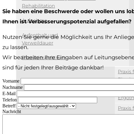
Rehabilitation
Sie haben eine Beschwerde oder wollen uns lo
Aufnahme
Ihnen ist Verbesserungspotenzial aufgefallen?
Aufenthalt und
Nutzen Sie gerne die Möglichkeit uns Ihr Anli
Verweildauer
zu lassen.
Wir bearbeiten Ihre Eingaben auf Leitungsebene
Therapiespektrum
sind für jeden Ihrer Beiträge dankbar!
Praxis 
Physio
Vorname
Nachname
Praxis 
Ambulante Therapieangebote
E-Mail
Ergoth
Telefon
Betreff
Praxis 
Nachricht
Logop
MVZ - Hausarztpraxis am Georgenhaus