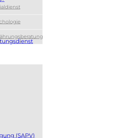
ialdienst
chologie
ährungsberatung
atungsdienst
orgung (SAPV)