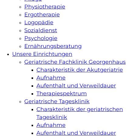
Physiotherapie
chaft
Ergotherapie
Logopädie
ologische
Sozialdienst
Psychologie
s
n
Ernährungsberatung
Unsere Einrichtungen
Geriatrische Fachklinik Georgenhaus
Charakteristik der Akutgeriatrie
Aufnahme
Aufenthalt und Verweildauer
Therapiespektrum
Geriatrische Tagesklinik
n
Charakteristik der geriatrischen
Tagesklinik
Aufnahme
Aufenthalt und Verweildauer