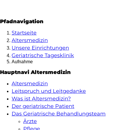
en
Pfadnavigation
Startseite
Altersmedizin
Unsere Einrichtungen
it
nd
liktberatungsstelle
Geriatrische Tagesklinik
Aufnahme
Hauptnavi Altersmedizin
Altersmedizin
Leitspruch und Leitgedanke
haft
Was ist Altersmedizin?
Der geriatrische Patient
Das Geriatrische Behandlungsteam
Ärzte
Pflege