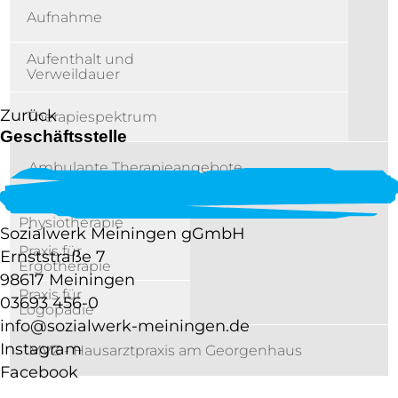
Aufnahme
Aufenthalt und
Verweildauer
Zurück
Therapiespektrum
Geschäftsstelle
Ambulante Therapieangebote
Praxis für
Physiotherapie
Sozialwerk Meiningen gGmbH
Praxis für
Ernststraße 7
Ergotherapie
98617 Meiningen
Praxis für
03693 456-0
Logopädie
info@sozialwerk-meiningen.de
Instagram
MVZ - Hausarztpraxis am Georgenhaus
Facebook