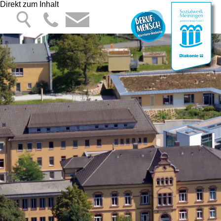
Direkt zum Inhalt
Hauptnavigation
Startseite
Sozialwerk Meiningen
Sozialwerk Meiningen
gGmbH
Leitbild
Aktuelles