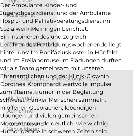
Logopädie
Der Ambulante Kinder- und
Jugendhospizdienst und der Ambulante
Sozialdienst
Hospiz- und Palliativberatungsdienst im
Sozialwerk Meiningen berichtet:
Psychologie
Ein inspirierendes und zugleich
berührendes Fortbildungswochenende liegt
Ernährungsberatung
hinter uns: Im Bonifaziuskloster in Hünfeld
und im Freilandmuseum Fladungen durften
Unsere Einrichtungen
wir als Team gemeinsam mit unseren
Ehrenamtlichen und der Klinik-Clownin
Geriatrische Fachklinik Georgenhaus
Dorothea Kromphardt wertvolle Impulse
zum Thema Humor in der Begleitung
Charakteristik der
Akutgeriatrie
schwerst kranker Menschen sammeln.
In offenen Gesprächen, lebendigen
Aufnahme
Übungen und vielen gemeinsamen
Momenten wurde deutlich, wie wichtig
Aufenthalt und
Verweildauer
Humor gerade in schweren Zeiten sein