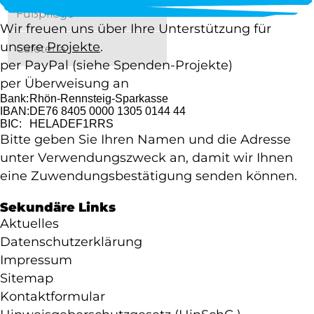
Fußpflege
Wir freuen uns über Ihre Unterstützung für
unsere
Projekte
.
Cafeteria
per PayPal
(siehe Spenden-Projekte)
per Überweisung an
Anfahrt und Kontakt
Bank:
Rhön-Rennsteig-Sparkasse
IBAN:
DE76 8405 0000 1305 0144 44
BIC:
HELADEF1RRS
Downloads und Links
Bitte geben Sie Ihren Namen und die Adresse
unter Verwendungszweck an, damit wir Ihnen
Feedback Anregungen und Beschwerden
eine Zuwendungsbestätigung senden können.
Sekundäre Links
Hilfen für psychisch kranke und suchtkranke
Aktuelles
Menschen
Datenschutzerklärung
Hilfen für psychisch kranke und
Impressum
suchtkranke Menschen
Sitemap
Kontaktformular
Leitspruch und Leitgedanke